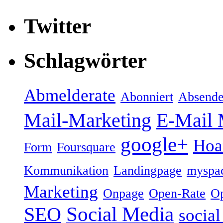
Twitter
Schlagwörter
Abmelderate
Abonniert
Absende
Mail-Marketing
E-Mail 
google+
Hoa
Form
Foursquare
Kommunikation
Landingpage
myspa
Marketing
Onpage
Open-Rate
Op
Social Media
SEO
socia