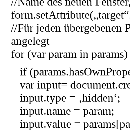
//Name des neuen Fenster
form.setAttribute(„targ
//Für jeden übergebenen P
angelegt
for (var param in params)
if (params.hasOwnPrope
var input= document.cre
input.type = ‚hidden‘;
input.name = param;
input.value = params[p