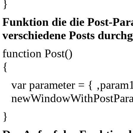
}
Funktion die die Post-Par
verschiedene Posts durch
function Post()
{
var parameter = { ‚param1
newWindowWithPostParam(
}