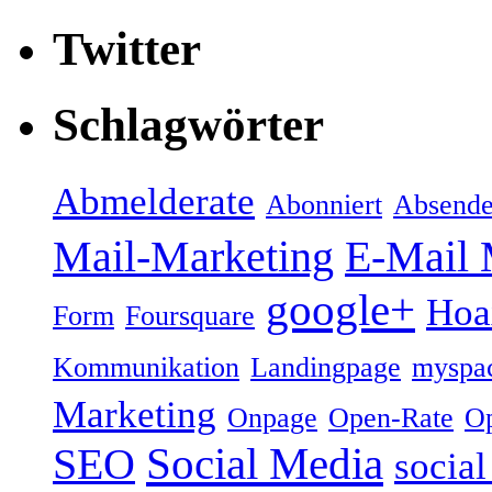
Twitter
Schlagwörter
Abmelderate
Abonniert
Absende
Mail-Marketing
E-Mail 
google+
Hoa
Form
Foursquare
Kommunikation
Landingpage
myspa
Marketing
Onpage
Open-Rate
Op
Social Media
SEO
socia