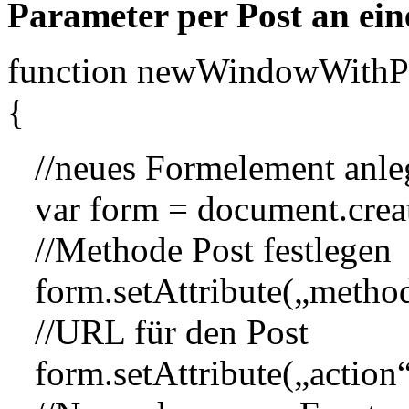
Parameter per Post an ei
function newWindowWithPo
{
//neues Formelement anle
var form = document.crea
//Methode Post festlegen
form.setAttribute(„metho
//URL für den Post
form.setAttribute(„action“