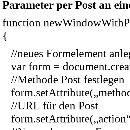
Parameter per Post an ei
function newWindowWithPo
{
//neues Formelement anle
var form = document.crea
//Methode Post festlegen
form.setAttribute(„metho
//URL für den Post
form.setAttribute(„action“