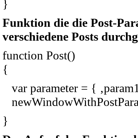
}
Funktion die die Post-Par
verschiedene Posts durch
function Post()
{
var parameter = { ‚param1
newWindowWithPostParam(
}