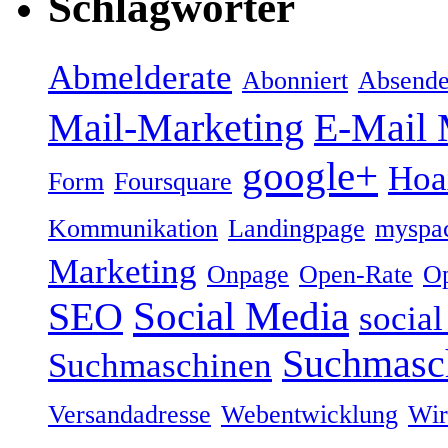
Schlagwörter
Abmelderate
Abonniert
Absende
Mail-Marketing
E-Mail 
google+
Hoa
Form
Foursquare
Kommunikation
Landingpage
myspa
Marketing
Onpage
Open-Rate
Op
Social Media
SEO
socia
Suchmasc
Suchmaschinen
Versandadresse
Webentwicklung
Wir