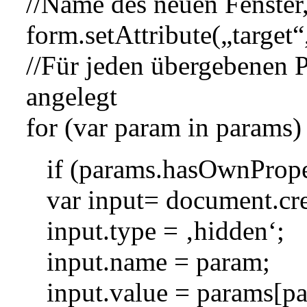
//Name des neuen Fenster
form.setAttribute(„targ
//Für jeden übergebenen P
angelegt
for (var param in params)
if (params.hasOwnPrope
var input= document.cre
input.type = ‚hidden‘;
input.name = param;
input.value = params[p