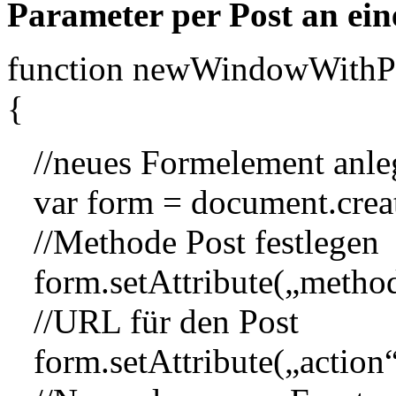
Parameter per Post an ei
function newWindowWithPo
{
//neues Formelement anle
var form = document.crea
//Methode Post festlegen
form.setAttribute(„metho
//URL für den Post
form.setAttribute(„action“