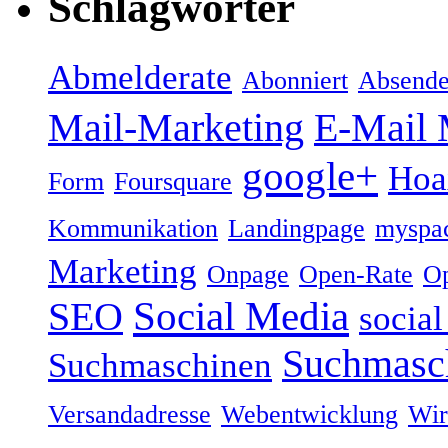
Schlagwörter
Abmelderate
Abonniert
Absende
Mail-Marketing
E-Mail 
google+
Hoa
Form
Foursquare
Kommunikation
Landingpage
myspa
Marketing
Onpage
Open-Rate
Op
Social Media
SEO
socia
Suchmasc
Suchmaschinen
Versandadresse
Webentwicklung
Wir