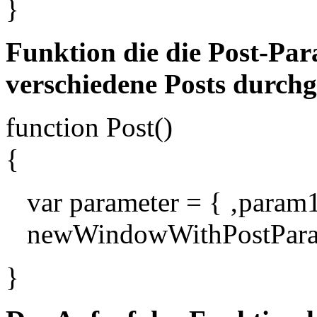
}
Funktion die die Post-Par
verschiedene Posts durch
function Post()
{
var parameter = { ‚param1
newWindowWithPostParam(
}