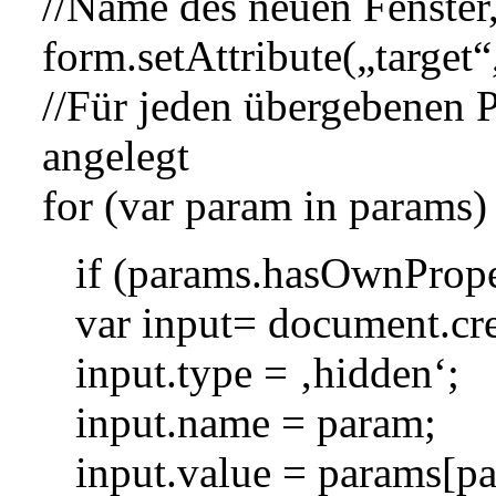
//Name des neuen Fenster
form.setAttribute(„targ
//Für jeden übergebenen P
angelegt
for (var param in params)
if (params.hasOwnPrope
var input= document.cre
input.type = ‚hidden‘;
input.name = param;
input.value = params[p