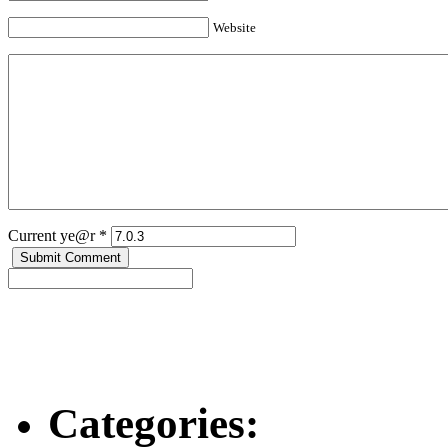
Website
Current ye@r
*
Categories: