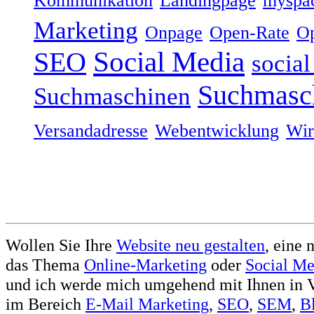
Kommunikation
Landingpage
myspa
Marketing
Onpage
Open-Rate
Op
Social Media
SEO
socia
Suchmasc
Suchmaschinen
Versandadresse
Webentwicklung
Wir
Wollen Sie Ihre
Website neu gestalten
, eine 
das Thema
Online-Marketing
oder
Social Me
und ich werde mich umgehend mit Ihnen in V
im Bereich
E-Mail Marketing
,
SEO
,
SEM
,
B